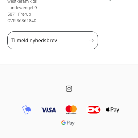
westkeramik.dk
Lundevænget 9
5871 Frørup
CVR 36361840
Tilmeld nyhedsbrev
Instagram