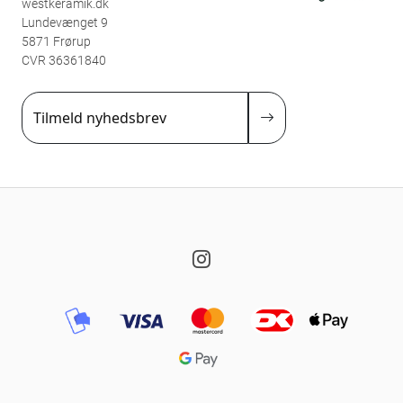
westkeramik.dk
Lundevænget 9
5871 Frørup
CVR 36361840
Tilmeld nyhedsbrev
Instagram