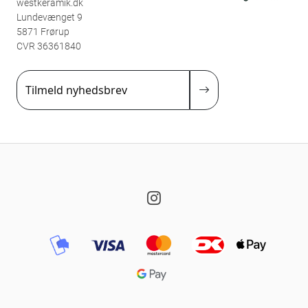
westkeramik.dk
Lundevænget 9
5871 Frørup
CVR 36361840
Tilmeld nyhedsbrev
Instagram